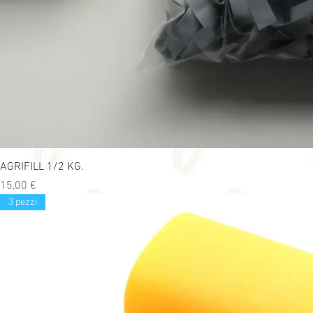
AGRIFILL 1/2 KG.
Precio
15,00 €
3 pezzi