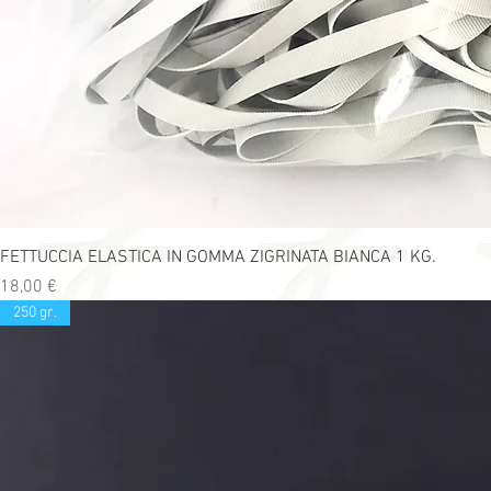
FETTUCCIA ELASTICA IN GOMMA ZIGRINATA BIANCA 1 KG.
Precio
18,00 €
250 gr.