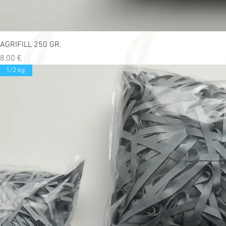
AGRIFILL 250 GR.
Precio
8,00 €
1/2 kg.