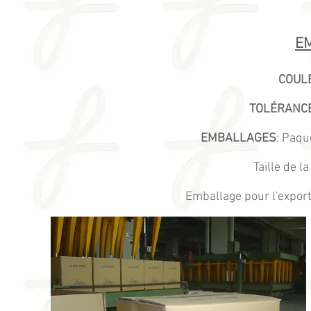
E
COUL
TOLÉRANCE
EMBALLAGES
: Paqu
Taille de l
Emballage pour l'export