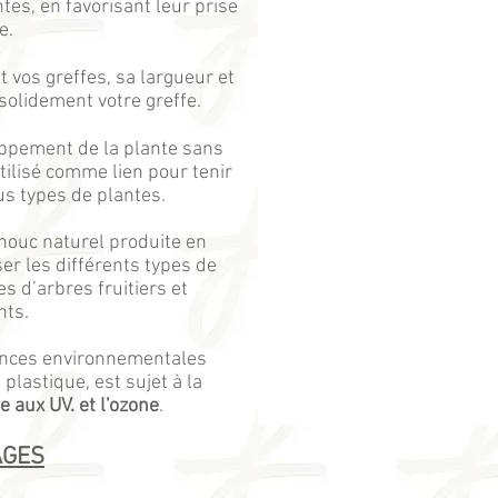
tes, en favorisant leur prise
e.
t vos greffes, sa largueur et
 solidement votre greffe.
oppement de la plante sans
tilisé comme lien pour tenir
us types de plantes.
chouc naturel produite en
iser les différents types de
s d’arbres fruitiers et
nts.
ences environnementales
plastique, est sujet à la
e aux UV. et l'ozone
.
AGES